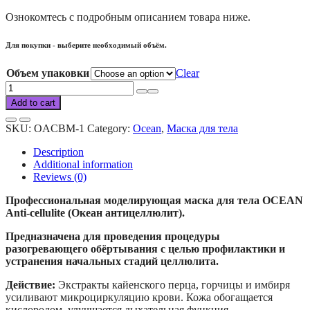
Ознокомтесь с подробным описанием товара ниже.
Для покупки - выберите необходимый объём.
Объем упаковки
Clear
Ocean
body
Add to cart
anti-
cellulite
SKU:
OACBM-1
Category:
Ocean
,
Маска для тела
mask
quantity
Description
Additional information
Reviews (0)
Профессиональная моделирующая маска для тела OCEAN
Anti-cellulite (Океан антицеллюлит).
Предназначена для проведения процедуры
разогревающего обёртывания с целью профилактики и
устранения начальных стадий целлюлита.
Действие:
Экстракты кайенского перца, горчицы и имбиря
усиливают микроциркуляцию крови. Кожа обогащается
кислородом, улучшается дыхательная функция.