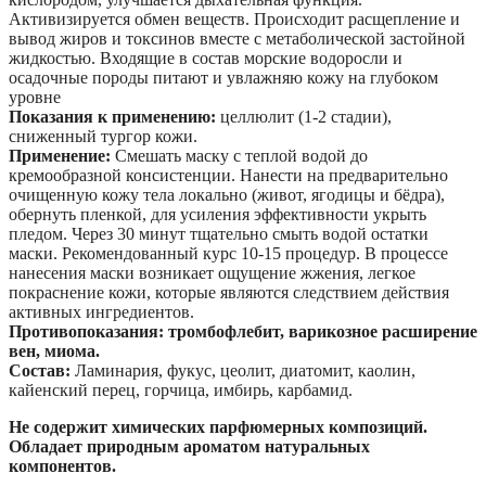
Активизируется обмен веществ. Происходит расщепление и
вывод жиров и токсинов вместе с метаболической застойной
жидкостью. Входящие в состав морские водоросли и
осадочные породы питают и увлажняю кожу на глубоком
уровне
Показания к применению:
целлюлит (1-2 стадии),
сниженный тургор кожи.
Применение:
Смешать маску с теплой водой до
кремообразной консистенции. Нанести на предварительно
очищенную кожу тела локально (живот, ягодицы и бёдра),
обернуть пленкой, для усиления эффективности укрыть
пледом. Через 30 минут тщательно смыть водой остатки
маски. Рекомендованный курс 10-15 процедур. В процессе
нанесения маски возникает ощущение жжения, легкое
покраснение кожи, которые являются следствием действия
активных ингредиентов.
Противопоказания: тромбофлебит, варикозное расширение
вен, миома.
Состав:
Ламинария, фукус, цеолит, диатомит, каолин,
кайенский перец, горчица, имбирь, карбамид.
Не содержит химических парфюмерных композиций.
Обладает природным ароматом натуральных
компонентов.