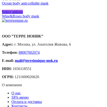
Ocean body anti-cellulite mask
Select options
Wine&Roses body mask
ООО ”ТЕРРЕ ИОНИК”
Адрес:
г. Москва, ул. Анатолия Живова, 6
Телефон:
88007002074
E-mail:
mail@terreionique-msk.ru
ИНН:
1656118551
ОГРН:
1211600026626
О компании
О нас
SPA-меню
Оплата и доставка
Контакты