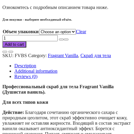
Ознокомтесь с подробным описанием товара ниже.
Для покупки - выберите необходимый объём.
Объем упаковки
Clear
Fragrant
Vanilla
Add to cart
body
scrub
SKU:
FVBS
Category:
Fragrant Vanilla
,
Скраб для тела
quantity
Description
Additional information
Reviews (0)
Профессиональный скраб для тела Fragrant Vanilla
(Душистая ваниль).
Для всех типов кожи
Действие:
Благодаря сочетанию органического сахара с
природным цеолитом, этот скраб эффективно очищает кожу,
увлажняет не оставляя жирности. Входящий в состав экстракт
ванили оказывает антиоксидантный эффект. Борется с
причиной старения. Питает, смягчает и омолаживает.