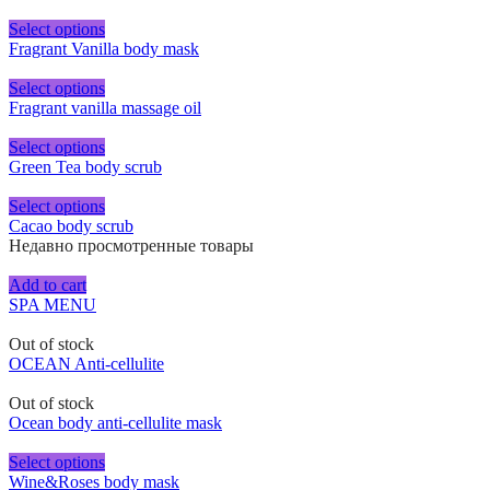
Select options
Fragrant Vanilla body mask
Select options
Fragrant vanilla massage oil
Select options
Green Tea body scrub
Select options
Cacao body scrub
Недавно просмотренные товары
Add to cart
SPA MENU
Out of stock
OCEAN Anti-cellulite
Out of stock
Ocean body anti-cellulite mask
Select options
Wine&Roses body mask