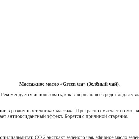
Массажное масло «Green tea» (Зелёный чай).
 Рекомендуется использовать, как завершающее средство для у
ие в различных техниках массажа. Прекрасно смягчает и омолаж
вает антиоксидантный эффект. Борется с причиной старения.
пилпальмитат, СО 2 экстракт зелёного чая, эфирное масло зелён