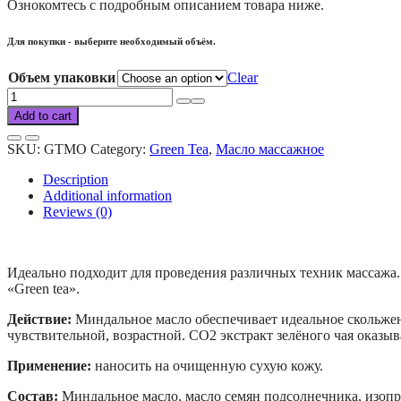
Ознокомтесь с подробным описанием товара ниже.
Для покупки - выберите необходимый объём.
Объем упаковки
Clear
Green
Tea
Add to cart
massage
oil
SKU:
GTMO
Category:
Green Tea
,
Масло массажное
quantity
Description
Additional information
Reviews (0)
Идеально подходит для проведения различных техник массажа.
«Green tea».
Действие:
Миндальное масло обеспечивает идеальное скольжен
чувствительной, возрастной. СО2 экстракт зелёного чая оказы
Применение:
наносить на очищенную сухую кожу.
Состав:
Миндальное масло, масло семян подсолнечника, изопро