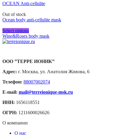
OCEAN Anti-cellulite
Out of stock
Ocean body anti-cellulite mask
Select options
Wine&Roses body mask
ООО ”ТЕРРЕ ИОНИК”
Адрес:
г. Москва, ул. Анатолия Живова, 6
Телефон:
88007002074
E-mail:
mail@terreionique-msk.ru
ИНН:
1656118551
ОГРН:
1211600026626
О компании
О нас